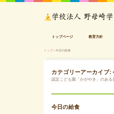
コ
トップページ
教育方針
ン
テ
トップ
›
今日の給食
ン
ツ
へ
ス
カテゴリーアーカイブ:
キ
ッ
認定こども園「かがやき」のある
プ
今日の給食