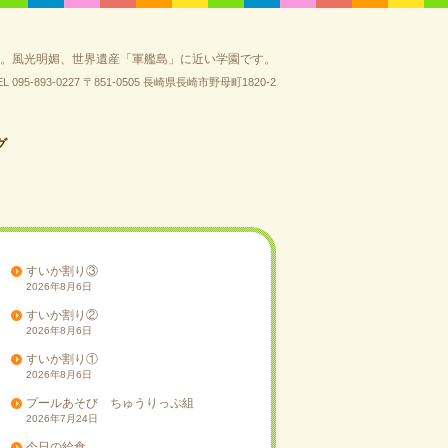
園。風光明媚、世界遺産「軍艦島」に近い学園です。
EL 095-893-0227
〒851-0505 長崎県長崎市野母町1820-2
グ
すいか割り③
2026年8月6日
すいか割り②
2026年8月6日
すいか割り①
2026年8月6日
プールあそび ちゅうりっぷ組
2026年7月24日
今日の給食