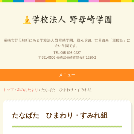
長崎市野母崎町にある学校法人 野母崎学園。風光明媚、世界遺産「軍艦島」に
近い学園です。
TEL 095-893-0227
〒851-0505 長崎県長崎市野母町1820-2
メニュー
コ
トップ
›
園のおたより
›
たなばた ひまわり・すみれ組
ン
テ
ン
ツ
たなばた ひまわり・すみれ組
へ
ス
キ