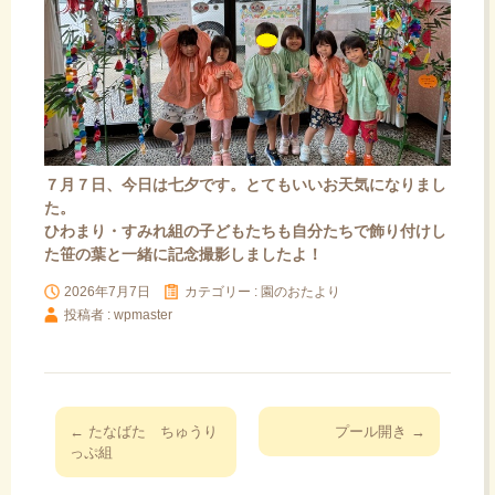
７月７日、今日は七夕です。とてもいいお天気になりまし
た。
ひわまり・すみれ組の子どもたちも自分たちで飾り付けし
た笹の葉と一緒に記念撮影しましたよ！
2026年7月7日
カテゴリー :
園のおたより
投稿者 : wpmaster
投
←
たなばた ちゅうり
プール開き
→
稿
っぷ組
ナ