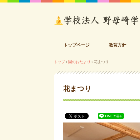
コ
トップページ
教育方針
ン
テ
トップ
›
園のおたより
›
花まつり
ン
ツ
へ
ス
花まつり
キ
ッ
プ