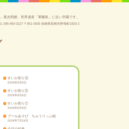
園。風光明媚、世界遺産「軍艦島」に近い学園です。
EL 095-893-0227
〒851-0505 長崎県長崎市野母町1820-2
グ
すいか割り③
2026年8月6日
すいか割り②
2026年8月6日
すいか割り①
2026年8月6日
プールあそび ちゅうりっぷ組
2026年7月24日
今日の給食