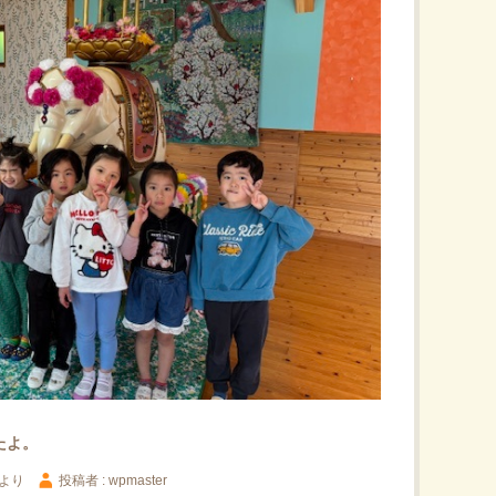
たよ。
より
投稿者 : wpmaster