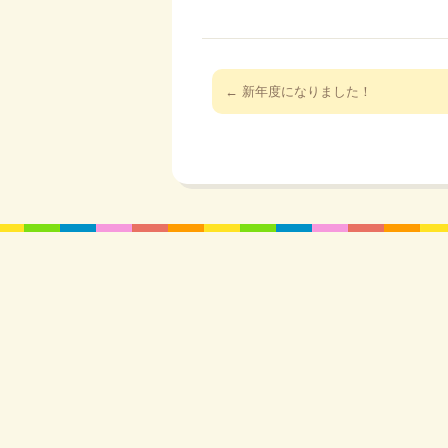
投
←
新年度になりました！
稿
ナ
ビ
ゲ
ー
シ
ョ
ン