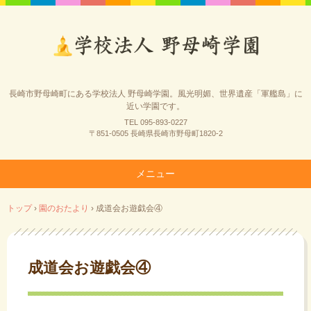
長崎市野母崎町にある学校法人 野母崎学園。風光明媚、世界遺産「軍艦島」に
近い学園です。
TEL 095-893-0227
〒851-0505 長崎県長崎市野母町1820-2
メニュー
コ
トップ
›
園のおたより
›
成道会お遊戯会④
ン
テ
ン
ツ
成道会お遊戯会④
へ
ス
キ