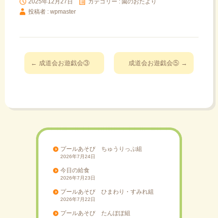
2025年12月27日
カテゴリー :
園のおたより
投稿者 : wpmaster
投
←
成道会お遊戯会③
成道会お遊戯会⑤
→
稿
ナ
ビ
ゲ
ー
シ
ョ
プールあそび ちゅうりっぷ組
2026年7月24日
ン
今日の給食
2026年7月23日
プールあそび ひまわり・すみれ組
2026年7月22日
プールあそび たんぽぽ組