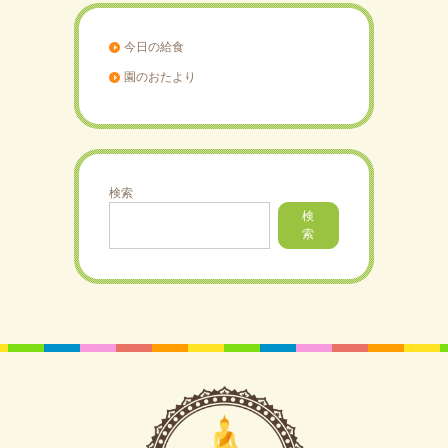
今日の給食
園のおたより
検索
検
索