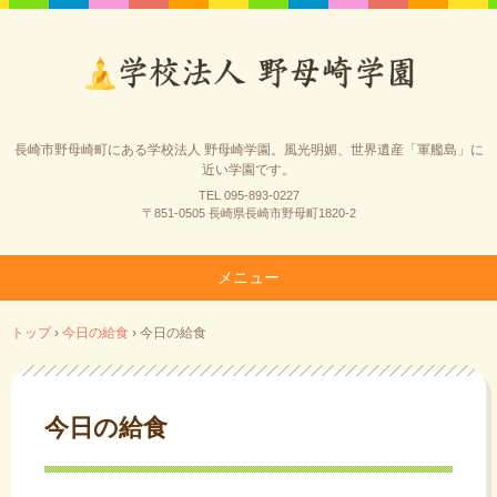
長崎市野母崎町にある学校法人 野母崎学園。風光明媚、世界遺産「軍艦島」に
近い学園です。
TEL 095-893-0227
〒851-0505 長崎県長崎市野母町1820-2
メニュー
コ
トップ
›
今日の給食
›
今日の給食
ン
テ
ン
ツ
今日の給食
へ
ス
キ