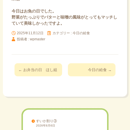
今日はお魚の日でした。
野菜がたっぷりでバターと味噌の風味がとってもマッチし
ていて美味しかったですよ。
2025年11月12日
カテゴリー :
今日の給食
投稿者 : wpmaster
投
←
お弁当の日 ほし組
今日の給食
→
稿
ナ
ビ
ゲ
ー
シ
ョ
すいか割り③
2026年8月6日
ン