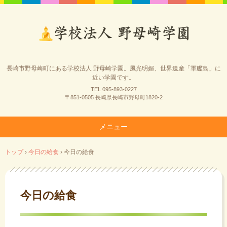
長崎市野母崎町にある学校法人 野母崎学園。風光明媚、世界遺産「軍艦島」に
近い学園です。
TEL 095-893-0227
〒851-0505 長崎県長崎市野母町1820-2
メニュー
コ
トップ
›
今日の給食
›
今日の給食
ン
テ
ン
ツ
今日の給食
へ
ス
キ