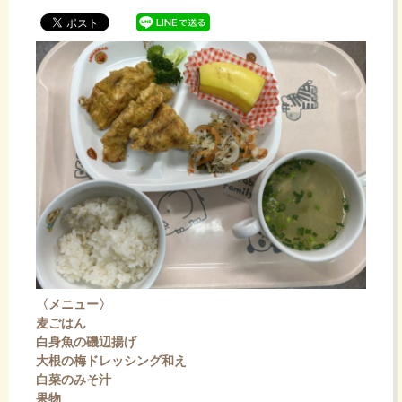
ッ
プ
〈メニュー〉
麦ごはん
白身魚の磯辺揚げ
大根の梅ドレッシング和え
白菜のみそ汁
果物