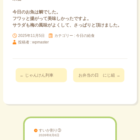
今日のお魚は鯛でした。
フワッと揚がって美味しかったですよ。
サラダも梅の風味がよくして、さっぱりと頂けました。
2025年11月5日
カテゴリー :
今日の給食
投稿者 : wpmaster
投
←
じゃんけん列車
お弁当の日 にじ組
→
稿
ナ
ビ
ゲ
ー
シ
ョ
すいか割り③
2026年8月6日
ン