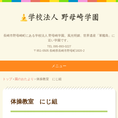
長崎市野母崎町にある学校法人 野母崎学園。風光明媚、世界遺産「軍艦島」に
近い学園です。
TEL 095-893-0227
〒851-0505 長崎県長崎市野母町1820-2
メニュー
コ
トップ
›
園のおたより
›
体操教室 にじ組
ン
テ
ン
ツ
体操教室 にじ組
へ
ス
キ