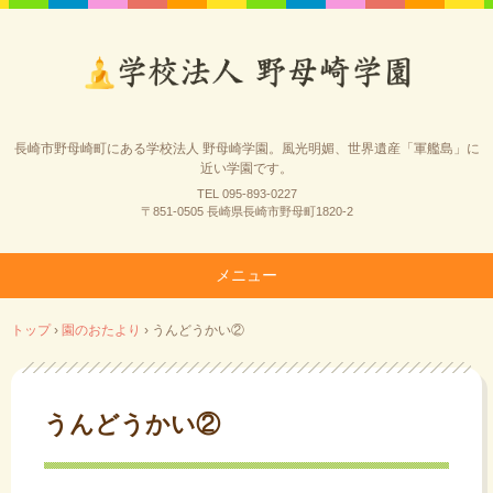
長崎市野母崎町にある学校法人 野母崎学園。風光明媚、世界遺産「軍艦島」に
近い学園です。
TEL 095-893-0227
〒851-0505 長崎県長崎市野母町1820-2
メニュー
コ
トップ
›
園のおたより
›
うんどうかい②
ン
テ
ン
ツ
うんどうかい②
へ
ス
キ