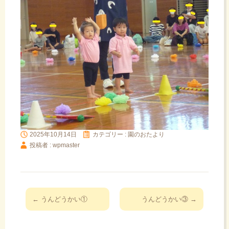
2025年10月14日
カテゴリー :
園のおたより
投稿者 : wpmaster
投
←
うんどうかい①
うんどうかい③
→
稿
ナ