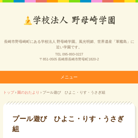
長崎市野母崎町にある学校法人 野母崎学園。風光明媚、世界遺産「軍艦島」に
近い学園です。
TEL 095-893-0227
〒851-0505 長崎県長崎市野母町1820-2
メニュー
コ
トップ
›
園のおたより
›
プール遊び ひよこ・りす・うさぎ組
ン
テ
ン
ツ
プール遊び ひよこ・りす・うさぎ
へ
組
ス
キ