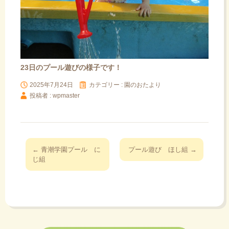
23日のプール遊びの様子です！
2025年7月24日
カテゴリー :
園のおたより
投稿者 : wpmaster
投
←
青潮学園プール に
プール遊び ほし組
→
稿
じ組
ナ
ビ
ゲ
ー
シ