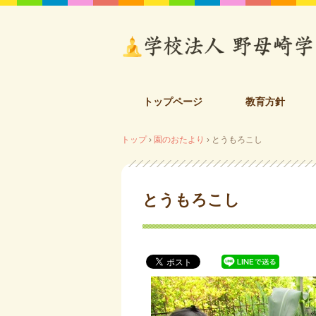
コ
トップページ
教育方針
ン
テ
トップ
›
園のおたより
›
とうもろこし
ン
ツ
へ
ス
とうもろこし
キ
ッ
プ