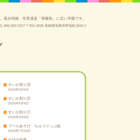
園。風光明媚、世界遺産「軍艦島」に近い学園です。
EL 095-893-0227
〒851-0505 長崎県長崎市野母町1820-2
グ
すいか割り③
2026年8月6日
すいか割り②
2026年8月6日
すいか割り①
2026年8月6日
プールあそび ちゅうりっぷ組
2026年7月24日
今日の給食