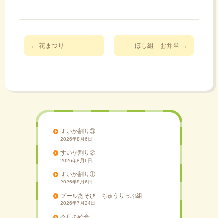
投
←
花まつり
ほし組 お弁当
→
稿
ナ
ビ
ゲ
ー
シ
ョ
すいか割り③
2026年8月6日
ン
すいか割り②
2026年8月6日
すいか割り①
2026年8月6日
プールあそび ちゅうりっぷ組
2026年7月24日
今日の給食