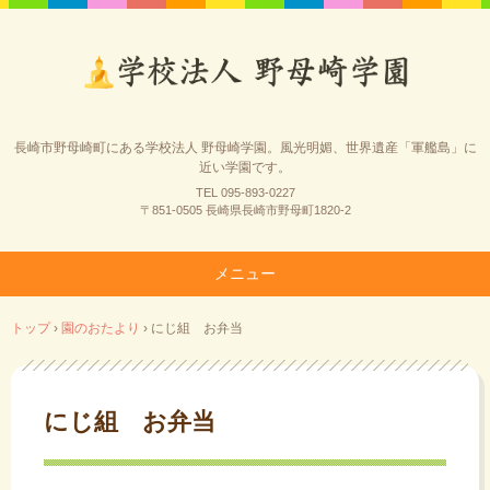
長崎市野母崎町にある学校法人 野母崎学園。風光明媚、世界遺産「軍艦島」に
近い学園です。
TEL 095-893-0227
〒851-0505 長崎県長崎市野母町1820-2
メニュー
コ
トップ
›
園のおたより
›
にじ組 お弁当
ン
テ
ン
ツ
にじ組 お弁当
へ
ス
キ