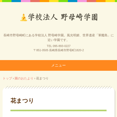
長崎市野母崎町にある学校法人 野母崎学園。風光明媚、世界遺産「軍艦島」に
近い学園です。
TEL 095-893-0227
〒851-0505 長崎県長崎市野母町1820-2
メニュー
コ
トップ
›
園のおたより
›
花まつり
ン
テ
ン
ツ
花まつり
へ
ス
キ