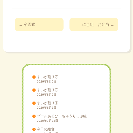
投
←
卒園式
にじ組 お弁当
→
稿
ナ
ビ
ゲ
ー
シ
ョ
すいか割り③
2026年8月6日
ン
すいか割り②
2026年8月6日
すいか割り①
2026年8月6日
プールあそび ちゅうりっぷ組
2026年7月24日
今日の給食