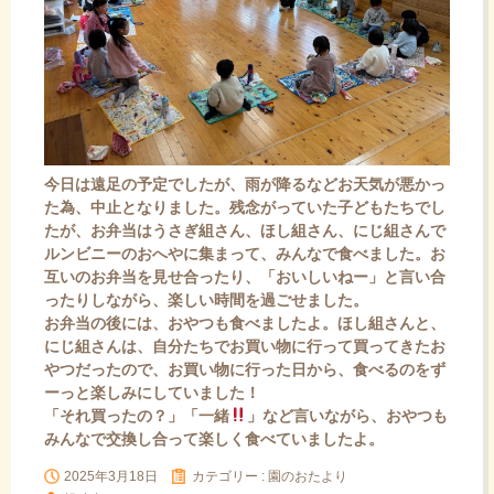
今日は遠足の予定でしたが、雨が降るなどお天気が悪かっ
た為、中止となりました。残念がっていた子どもたちでし
たが、お弁当はうさぎ組さん、ほし組さん、にじ組さんで
ルンビニーのおへやに集まって、みんなで食べました。お
互いのお弁当を見せ合ったり、「おいしいねー」と言い合
ったりしながら、楽しい時間を過ごせました。
お弁当の後には、おやつも食べましたよ。ほし組さんと、
にじ組さんは、自分たちでお買い物に行って買ってきたお
やつだったので、お買い物に行った日から、食べるのをず
ーっと楽しみにしていました！
「それ買ったの？」「一緒
」など言いながら、おやつも
みんなで交換し合って楽しく食べていましたよ。
2025年3月18日
カテゴリー :
園のおたより