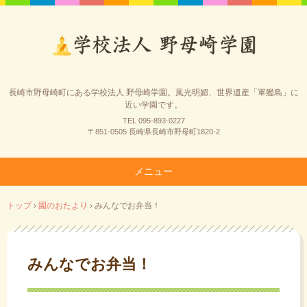
長崎市野母崎町にある学校法人 野母崎学園。風光明媚、世界遺産「軍艦島」に
近い学園です。
TEL 095-893-0227
〒851-0505 長崎県長崎市野母町1820-2
メニュー
コ
トップ
›
園のおたより
›
みんなでお弁当！
ン
テ
ン
ツ
みんなでお弁当！
へ
ス
キ