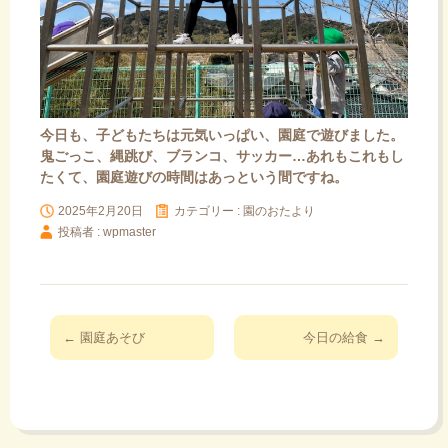
今日も、子どもたちは元気いっぱい、園庭で遊びました。
鬼ごっこ、縄跳び、ブランコ、サッカー…あれもこれもし
たくて、園庭遊びの時間はあっという間ですね。
2025年2月20日
カテゴリー :
園のおたより
投稿者 : wpmaster
投
←
園庭あそび
今日の給食
→
稿
ナ
ビ
ゲ