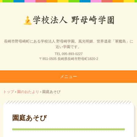
長崎市野母崎町にある学校法人 野母崎学園。風光明媚、世界遺産「軍艦島」に
近い学園です。
TEL 095-893-0227
〒851-0505 長崎県長崎市野母町1820-2
メニュー
コ
トップ
›
園のおたより
›
園庭あそび
ン
テ
ン
ツ
園庭あそび
へ
ス
キ