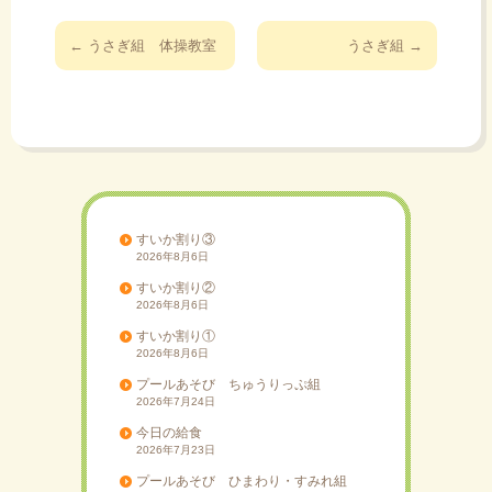
投
←
うさぎ組 体操教室
うさぎ組
→
稿
ナ
ビ
ゲ
ー
シ
ョ
すいか割り③
2026年8月6日
ン
すいか割り②
2026年8月6日
すいか割り①
2026年8月6日
プールあそび ちゅうりっぷ組
2026年7月24日
今日の給食
2026年7月23日
プールあそび ひまわり・すみれ組