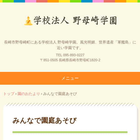
長崎市野母崎町にある学校法人 野母崎学園。風光明媚、世界遺産「軍艦島」に
近い学園です。
TEL 095-893-0227
〒851-0505 長崎県長崎市野母町1820-2
メニュー
コ
トップ
›
園のおたより
›
みんなで園庭あそび
ン
テ
ン
ツ
みんなで園庭あそび
へ
ス
キ