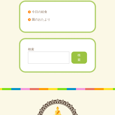
今日の給食
園のおたより
検索
検
索