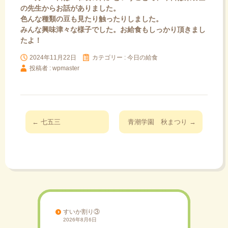
の先生からお話がありました。
色んな種類の豆も見たり触ったりしました。
みんな興味津々な様子でした。お給食もしっかり頂きまし
たよ！
2024年11月22日
カテゴリー :
今日の給食
投稿者 : wpmaster
投
←
七五三
青潮学園 秋まつり
→
稿
ナ
ビ
ゲ
ー
シ
ョ
すいか割り③
2026年8月6日
ン