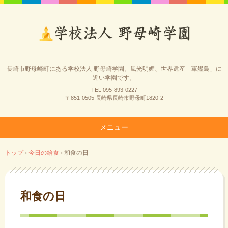
長崎市野母崎町にある学校法人 野母崎学園。風光明媚、世界遺産「軍艦島」に
近い学園です。
TEL 095-893-0227
〒851-0505 長崎県長崎市野母町1820-2
メニュー
コ
トップ
›
今日の給食
›
和食の日
ン
テ
ン
ツ
和食の日
へ
ス
キ