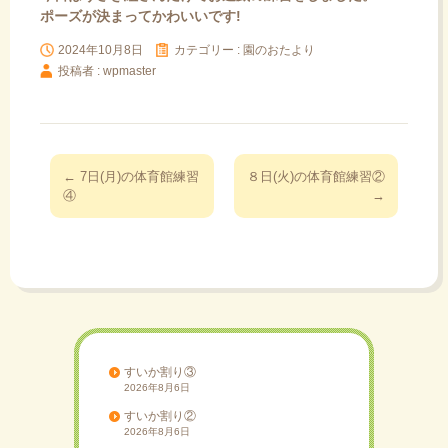
ポーズが決まってかわいいです!
2024年10月8日
カテゴリー :
園のおたより
投稿者 : wpmaster
投
←
7日(月)の体育館練習
８日(火)の体育館練習②
稿
④
→
ナ
ビ
ゲ
ー
シ
ョ
ン
すいか割り③
2026年8月6日
すいか割り②
2026年8月6日