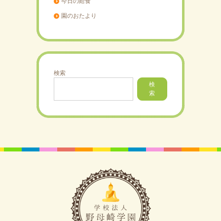
今日の給食
園のおたより
検索
検
索