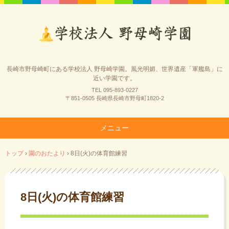
長崎市野母崎町にある学校法人 野母崎学園。風光明媚、世界遺産「軍艦島」に
近い学園です。
TEL 095-893-0227
〒851-0505 長崎県長崎市野母町1820-2
メニュー
コ
トップ
›
園のおたより
›
8日(火)の体育館練習
ン
テ
ン
ツ
8日(火)の体育館練習
へ
ス
キ