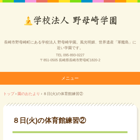
長崎市野母崎町にある学校法人 野母崎学園。風光明媚、世界遺産「軍艦島」に
近い学園です。
TEL 095-893-0227
〒851-0505 長崎県長崎市野母町1820-2
メニュー
コ
トップ
›
園のおたより
›
８日(火)の体育館練習②
ン
テ
ン
ツ
８日(火)の体育館練習②
へ
ス
キ