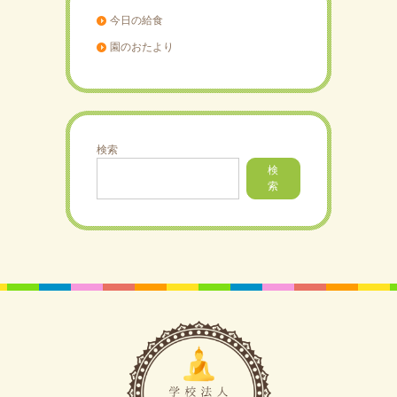
今日の給食
園のおたより
検索
検
索