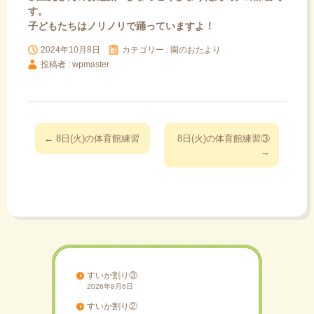
す。
子どもたちはノリノリで踊っていますよ！
2024年10月8日
カテゴリー :
園のおたより
投稿者 : wpmaster
投
←
8日(火)の体育館練習
8日(火)の体育館練習③
稿
→
ナ
ビ
ゲ
ー
シ
ョ
ン
すいか割り③
2026年8月6日
すいか割り②