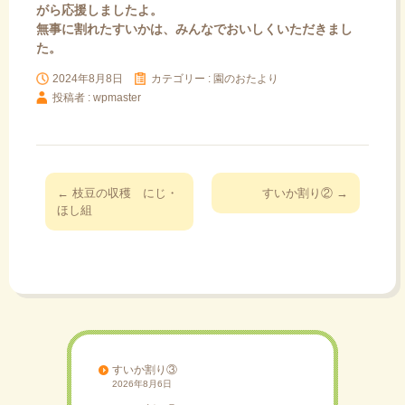
がら応援しましたよ。
無事に割れたすいかは、みんなでおいしくいただきまし
た。
2024年8月8日
カテゴリー :
園のおたより
投稿者 : wpmaster
投
←
枝豆の収穫 にじ・
すいか割り②
→
稿
ほし組
ナ
ビ
ゲ
ー
シ
ョ
ン
すいか割り③
2026年8月6日