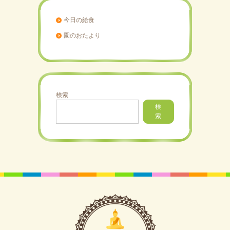
今日の給食
園のおたより
検索
検
索