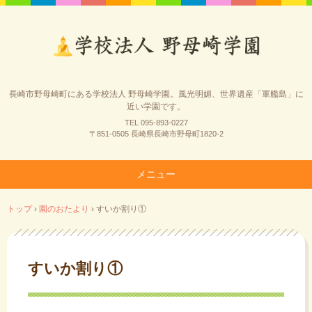
長崎市野母崎町にある学校法人 野母崎学園。風光明媚、世界遺産「軍艦島」に
近い学園です。
TEL 095-893-0227
〒851-0505 長崎県長崎市野母町1820-2
メニュー
コ
トップ
›
園のおたより
›
すいか割り①
ン
テ
ン
ツ
すいか割り①
へ
ス
キ