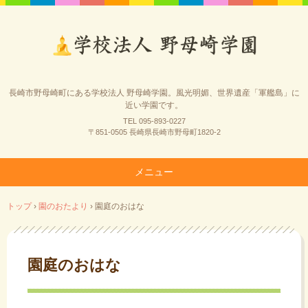
長崎市野母崎町にある学校法人 野母崎学園。風光明媚、世界遺産「軍艦島」に
近い学園です。
TEL 095-893-0227
〒851-0505 長崎県長崎市野母町1820-2
メニュー
コ
トップ
›
園のおたより
›
園庭のおはな
ン
テ
ン
ツ
園庭のおはな
へ
ス
キ