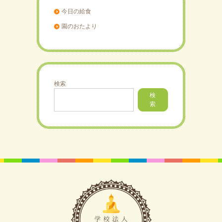
今日の給食
園のおたより
検索
検
索