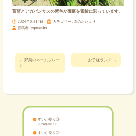
菖蒲とアガパンサスの紫色が園庭を素敵に彩っています。
2024年6月14日
カテゴリー :
園のおたより
投稿者 : wpmaster
投
←
野菜のネームプレー
お子様ランチ
→
稿
ト
ナ
ビ
ゲ
ー
シ
ョ
ン
すいか割り③
2026年8月6日
すいか割り②