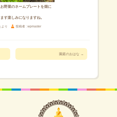
たお野菜のネームプレートを畑に
すます楽しみになりますね。
たより
投稿者 : wpmaster
園庭のおはな
→