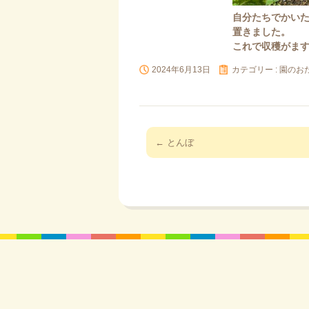
自分たちでかい
置きました。
これで収穫がま
2024年6月13日
カテゴリー :
園のお
投
←
とんぼ
稿
ナ
ビ
ゲ
ー
シ
ョ
ン