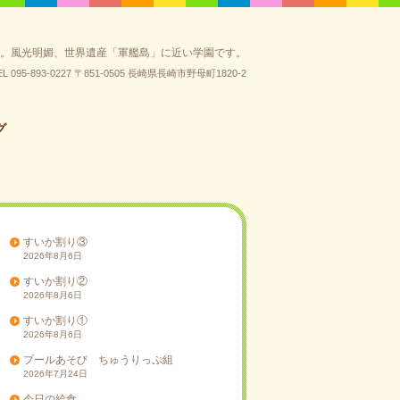
園。風光明媚、世界遺産「軍艦島」に近い学園です。
EL 095-893-0227
〒851-0505 長崎県長崎市野母町1820-2
グ
すいか割り③
2026年8月6日
すいか割り②
2026年8月6日
すいか割り①
2026年8月6日
プールあそび ちゅうりっぷ組
2026年7月24日
今日の給食