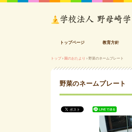
コ
トップページ
教育方針
ン
テ
トップ
›
園のおたより
›
野菜のネームプレート
ン
ツ
へ
ス
野菜のネームプレート
キ
ッ
プ