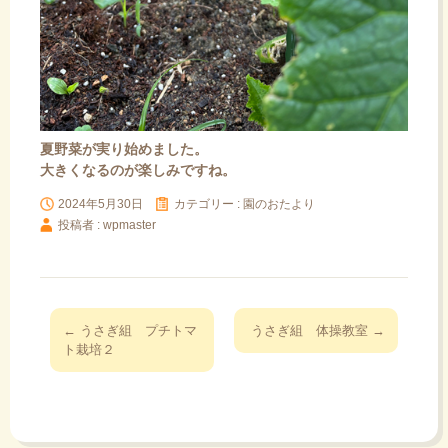
夏野菜が実り始めました。
大きくなるのが楽しみですね。
2024年5月30日
カテゴリー :
園のおたより
投稿者 : wpmaster
投
←
うさぎ組 プチトマ
うさぎ組 体操教室
→
稿
ト栽培２
ナ
ビ
ゲ