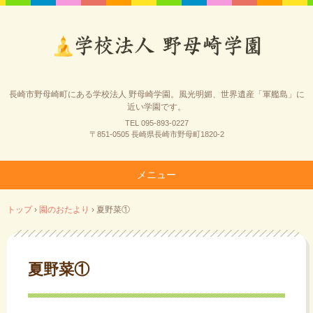
長崎市野母崎町にある学校法人 野母崎学園。風光明媚、世界遺産「軍艦島」に
近い学園です。
TEL 095-893-0227
〒851-0505 長崎県長崎市野母町1820-2
メニュー
コ
トップ
›
園のおたより
›
夏野菜①
ン
テ
ン
ツ
夏野菜①
へ
ス
キ