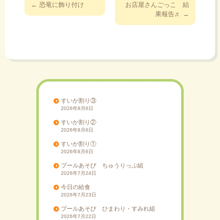
←
恐竜に飾り付け
お店屋さんごっこ 結
稿
果報告♬
→
ナ
ビ
ゲ
ー
シ
ョ
ン
すいか割り③
2026年8月6日
すいか割り②
2026年8月6日
すいか割り①
2026年8月6日
プールあそび ちゅうりっぷ組
2026年7月24日
今日の給食
2026年7月23日
プールあそび ひまわり・すみれ組
2026年7月22日