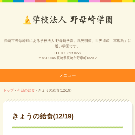
長崎市野母崎町にある学校法人 野母崎学園。風光明媚、世界遺産「軍艦島」に
近い学園です。
TEL 095-893-0227
〒851-0505 長崎県長崎市野母町1820-2
メニュー
コ
トップ
›
今日の給食
›
きょうの給食(12/19)
ン
テ
ン
ツ
きょうの給食(12/19)
へ
ス
キ