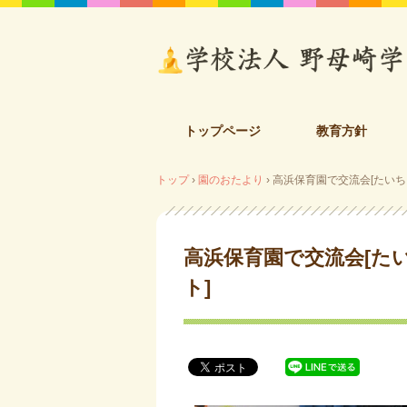
コ
トップページ
教育方針
ン
テ
トップ
›
園のおたより
›
高浜保育園で交流会[たいち
ン
ツ
へ
ス
高浜保育園で交流会[た
キ
ッ
ト]
プ