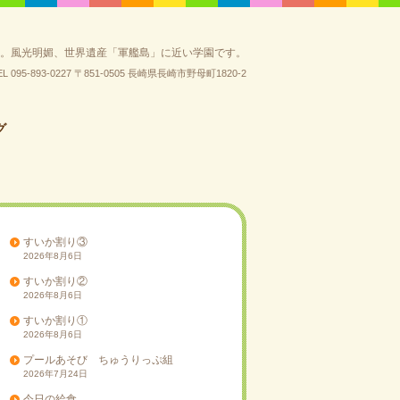
園。風光明媚、世界遺産「軍艦島」に近い学園です。
EL 095-893-0227
〒851-0505 長崎県長崎市野母町1820-2
グ
すいか割り③
2026年8月6日
すいか割り②
2026年8月6日
すいか割り①
2026年8月6日
プールあそび ちゅうりっぷ組
2026年7月24日
今日の給食