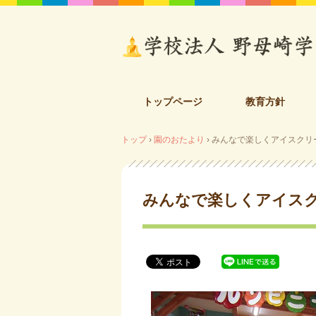
コ
トップページ
教育方針
ン
テ
トップ
›
園のおたより
›
みんなで楽しくアイスクリーム
ン
ツ
へ
ス
みんなで楽しくアイスクリ
キ
ッ
プ