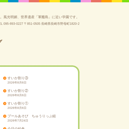
園。風光明媚、世界遺産「軍艦島」に近い学園です。
EL 095-893-0227
〒851-0505 長崎県長崎市野母町1820-2
グ
すいか割り③
2026年8月6日
すいか割り②
2026年8月6日
すいか割り①
2026年8月6日
プールあそび ちゅうりっぷ組
2026年7月24日
今日の給食