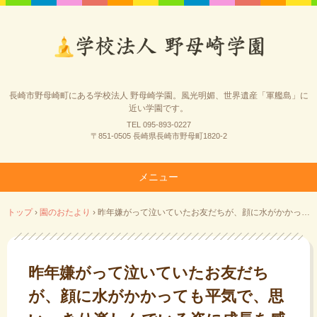
長崎市野母崎町にある学校法人 野母崎学園。風光明媚、世界遺産「軍艦島」に
近い学園です。
TEL 095-893-0227
〒851-0505 長崎県長崎市野母町1820-2
メニュー
コ
トップ
›
園のおたより
›
昨年嫌がって泣いていたお友だちが、顔に水がかかっても平気で、思いっきり楽しんでいる姿に成長を感じました。
ン
テ
ン
ツ
昨年嫌がって泣いていたお友だち
へ
が、顔に水がかかっても平気で、思
ス
キ