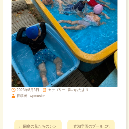
2023年8月3日
カテゴリー :
園のおたより
投稿者 : wpmaster
投
←
園庭の花たちのシン
青潮学園のプールに行