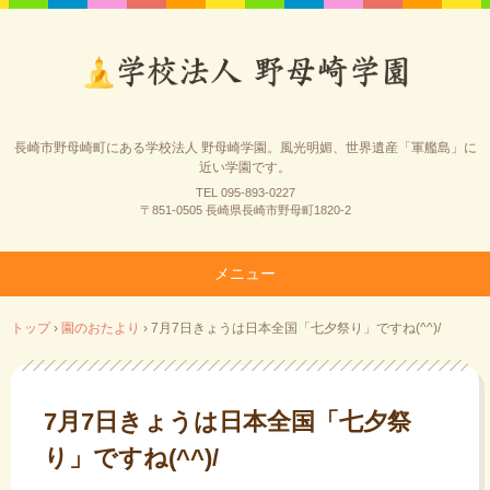
長崎市野母崎町にある学校法人 野母崎学園。風光明媚、世界遺産「軍艦島」に
近い学園です。
TEL 095-893-0227
〒851-0505 長崎県長崎市野母町1820-2
メニュー
コ
トップ
›
園のおたより
›
7月7日きょうは日本全国「七夕祭り」ですね(^^)/
ン
テ
ン
ツ
7月7日きょうは日本全国「七夕祭
へ
り」ですね(^^)/
ス
キ