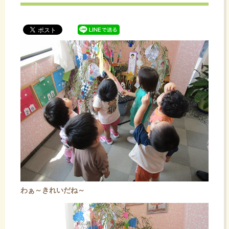
ッ
プ
わぁ～きれいだね～