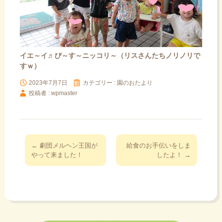
イエ～イ♬ぴ～す～ニッコリ～（リスさんたちノリノリで
すｗ）
2023年7月7日
カテゴリー :
園のおたより
投稿者 : wpmaster
投
←
劇団メルヘン王国が
給食のお手伝いをしま
稿
やって来ました！
したよ！
→
ナ
ビ
ゲ
ー
シ