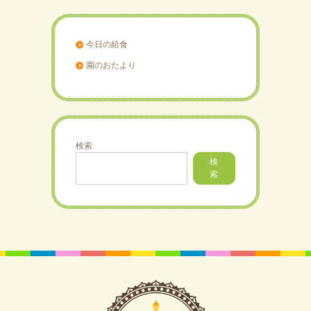
今日の給食
園のおたより
検索
検
索