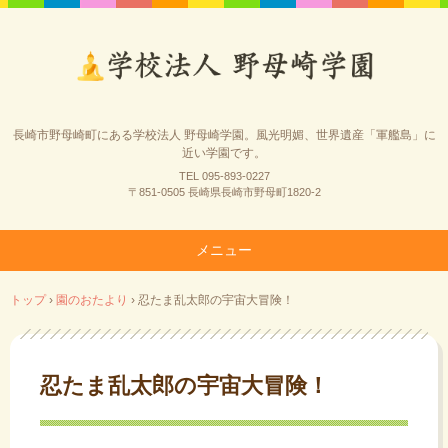
長崎市野母崎町にある学校法人 野母崎学園。風光明媚、世界遺産「軍艦島」に
近い学園です。
TEL 095-893-0227
〒851-0505 長崎県長崎市野母町1820-2
メニュー
コ
トップ
›
園のおたより
›
忍たま乱太郎の宇宙大冒険！
ン
テ
ン
ツ
忍たま乱太郎の宇宙大冒険！
へ
ス
キ