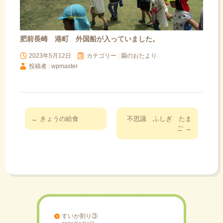
肥前長崎 港町 外国船が入っていました。
2023年5月12日
カテゴリー :
園のおたより
投稿者 : wpmaster
投
←
きょうの給食
不思議 ふしぎ たま
稿
ご
→
ナ
ビ
ゲ
ー
シ
ョ
ン
すいか割り③