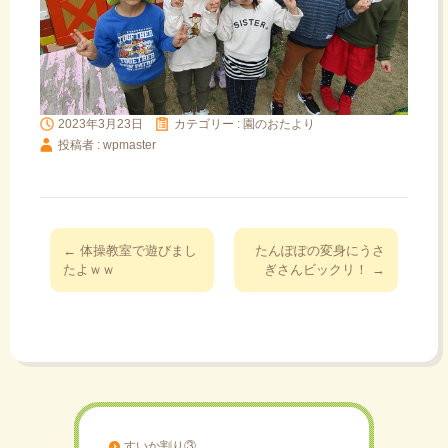
2023年3月23日
カテゴリー :
園のおたより
投稿者 : wpmaster
投
←
体操教室で遊びまし
たんぽぽの変身にうさ
稿
たよｗｗ
ぎさんビックリ！
→
ナ
ビ
ゲ
ー
シ
ョ
ン
すいか割り③