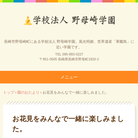
長崎市野母崎町にある学校法人 野母崎学園。風光明媚、世界遺産「軍艦島」に
近い学園です。
TEL 095-893-0227
〒851-0505 長崎県長崎市野母町1820-2
メニュー
コ
トップ
›
園のおたより
›
お花見をみんなで一緒に楽しみました。
ン
テ
ン
ツ
お花見をみんなで一緒に楽しみまし
へ
た。
ス
キ