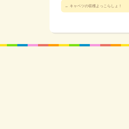
投
←
キャベツの収穫よっこらしょ！
稿
ナ
ビ
ゲ
ー
シ
ョ
ン