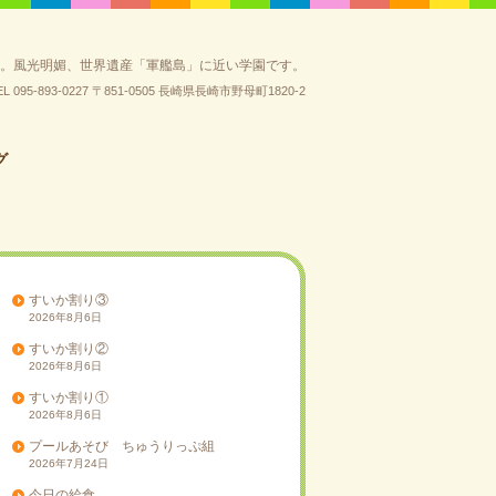
園。風光明媚、世界遺産「軍艦島」に近い学園です。
EL 095-893-0227
〒851-0505 長崎県長崎市野母町1820-2
グ
すいか割り③
2026年8月6日
すいか割り②
2026年8月6日
すいか割り①
2026年8月6日
プールあそび ちゅうりっぷ組
2026年7月24日
今日の給食