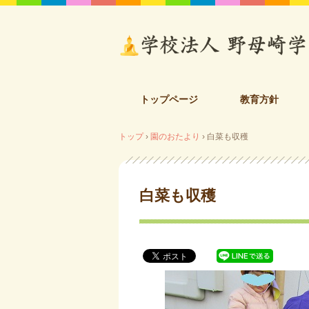
コ
トップページ
教育方針
ン
テ
トップ
›
園のおたより
›
白菜も収穫
ン
ツ
へ
ス
白菜も収穫
キ
ッ
プ