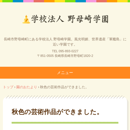
長崎市野母崎町にある学校法人 野母崎学園。風光明媚、世界遺産「軍艦島」に
近い学園です。
TEL 095-893-0227
〒851-0505 長崎県長崎市野母町1820-2
メニュー
コ
トップ
›
園のおたより
›
秋色の芸術作品ができました。
ン
テ
ン
ツ
秋色の芸術作品ができました。
へ
ス
キ