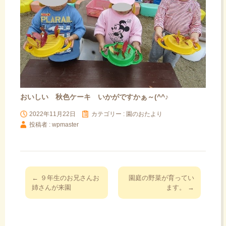
おいしい 秋色ケーキ いかがですかぁ～(^^♪
2022年11月22日
カテゴリー :
園のおたより
投稿者 : wpmaster
投
←
９年生のお兄さんお
園庭の野菜が育ってい
稿
姉さんが来園
ます。
→
ナ
ビ
ゲ