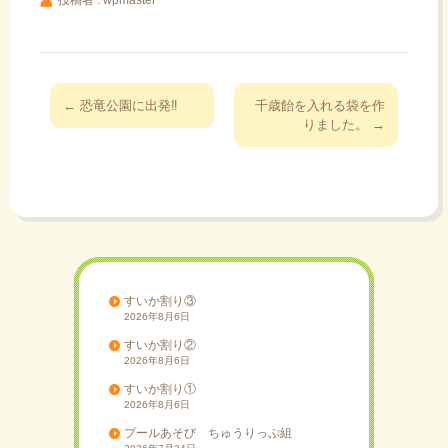
投
←
恐竜公園に出発‼︎
千歳飴を入れる袋を作
稿
りました。
→
ナ
ビ
ゲ
ー
シ
ョ
ン
すいか割り③
2026年8月6日
すいか割り②
2026年8月6日
すいか割り①
2026年8月6日
プールあそび ちゅうりっぷ組