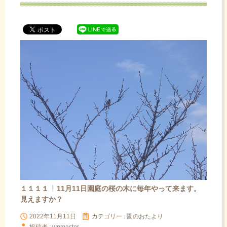
ッ
プ
１１１１
11月11日園庭の桜の木に毎年やって来ます。
見えますか？
2022年11月11日
カテゴリー :
園のおたより
投稿者 : wpmaster