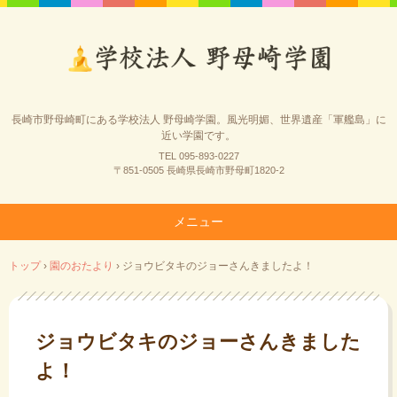
長崎市野母崎町にある学校法人 野母崎学園。風光明媚、世界遺産「軍艦島」に
近い学園です。
TEL 095-893-0227
〒851-0505 長崎県長崎市野母町1820-2
メニュー
コ
トップ
›
園のおたより
›
ジョウビタキのジョーさんきましたよ！
ン
テ
ン
ツ
ジョウビタキのジョーさんきました
へ
よ！
ス
キ