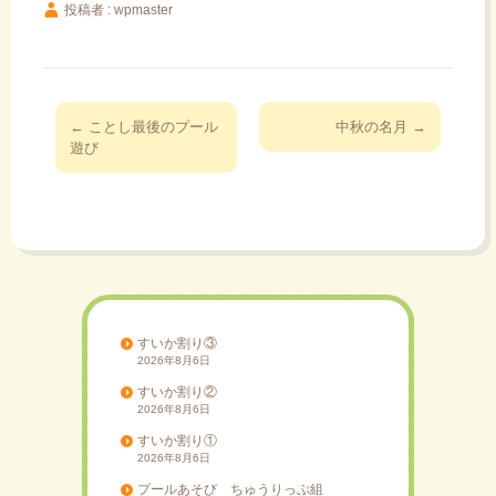
投稿者 : wpmaster
投
←
ことし最後のプール
中秋の名月
→
稿
遊び
ナ
ビ
ゲ
ー
シ
ョ
ン
すいか割り③
2026年8月6日
すいか割り②
2026年8月6日
すいか割り①
2026年8月6日
プールあそび ちゅうりっぷ組