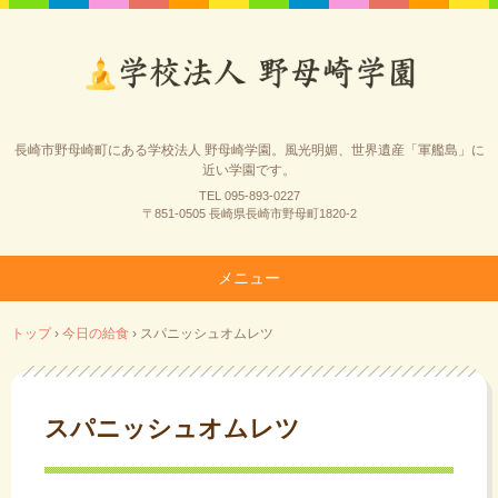
長崎市野母崎町にある学校法人 野母崎学園。風光明媚、世界遺産「軍艦島」に
近い学園です。
TEL 095-893-0227
〒851-0505 長崎県長崎市野母町1820-2
メニュー
コ
トップ
›
今日の給食
›
スパニッシュオムレツ
ン
テ
ン
ツ
スパニッシュオムレツ
へ
ス
キ