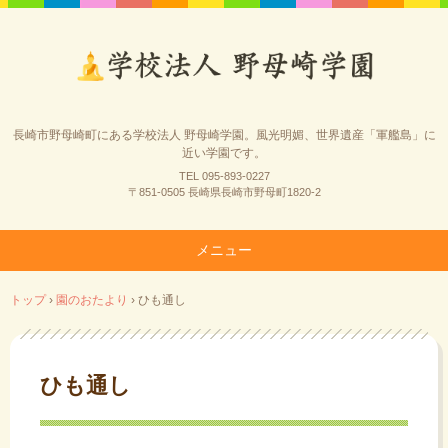
長崎市野母崎町にある学校法人 野母崎学園。風光明媚、世界遺産「軍艦島」に
近い学園です。
TEL 095-893-0227
〒851-0505 長崎県長崎市野母町1820-2
メニュー
コ
トップ
›
園のおたより
›
ひも通し
ン
テ
ン
ツ
ひも通し
へ
ス
キ