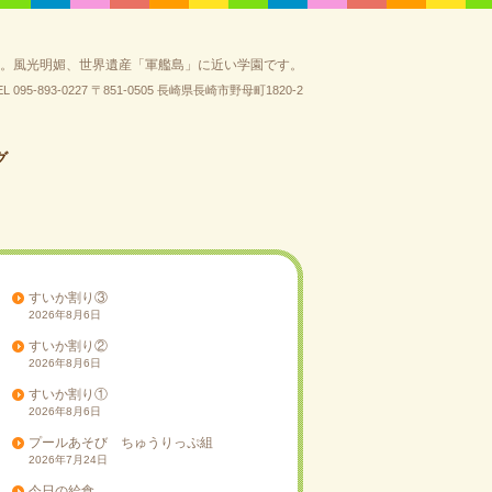
園。風光明媚、世界遺産「軍艦島」に近い学園です。
EL 095-893-0227
〒851-0505 長崎県長崎市野母町1820-2
グ
すいか割り③
2026年8月6日
すいか割り②
2026年8月6日
すいか割り①
2026年8月6日
プールあそび ちゅうりっぷ組
2026年7月24日
今日の給食