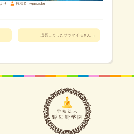
より
投稿者 : wpmaster
成長しましたサツマイモさん
→