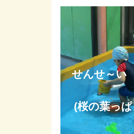
せんせ～い
(桜の葉っぱ