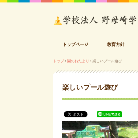
コ
トップページ
教育方針
ン
テ
トップ
›
園のおたより
›
楽しいプール遊び
ン
ツ
へ
ス
楽しいプール遊び
キ
ッ
プ