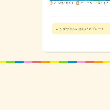
2022年8月5日
カテゴリー :
園のおた
投
←
かがやきへの楽しいアプローチ
稿
ナ
ビ
ゲ
ー
シ
ョ
ン