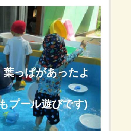
 葉っぱがあったよ
もプール遊びです)