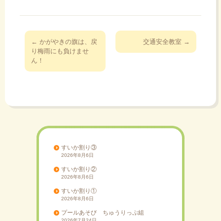
投
←
かがやきの旗は、戻
交通安全教室
→
稿
り梅雨にも負けませ
ん！
ナ
ビ
ゲ
ー
シ
ョ
ン
すいか割り③
2026年8月6日
すいか割り②
2026年8月6日
すいか割り①
2026年8月6日
プールあそび ちゅうりっぷ組
2026年7月24日