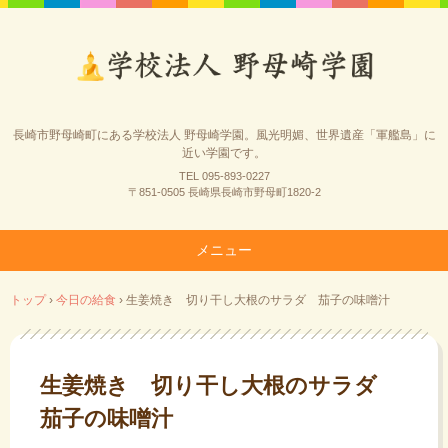
長崎市野母崎町にある学校法人 野母崎学園。風光明媚、世界遺産「軍艦島」に
近い学園です。
TEL 095-893-0227
〒851-0505 長崎県長崎市野母町1820-2
メニュー
コ
トップ
›
今日の給食
›
生姜焼き 切り干し大根のサラダ 茄子の味噌汁
ン
テ
ン
ツ
生姜焼き 切り干し大根のサラダ
へ
茄子の味噌汁
ス
キ