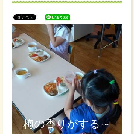
ッ
プ
梅の香りがする～