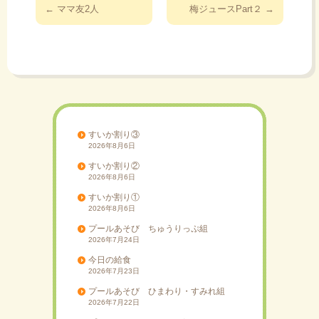
投
←
ママ友2人
梅ジュースPart２
→
稿
ナ
ビ
ゲ
ー
シ
ョ
すいか割り③
2026年8月6日
ン
すいか割り②
2026年8月6日
すいか割り①
2026年8月6日
プールあそび ちゅうりっぷ組
2026年7月24日
今日の給食
2026年7月23日
プールあそび ひまわり・すみれ組
2026年7月22日