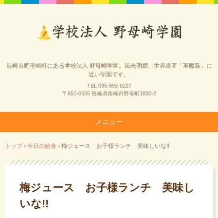
長崎市野母崎町にある学校法人 野母崎学園。風光明媚、世界遺産「軍艦島」に
近い学園です。
TEL 095-893-0227
〒851-0505 長崎県長崎市野母町1820-2
メニュー
コ
トップ
›
今日の給食
›
梅ジュース お子様ランチ 美味しいな!!
ン
テ
ン
ツ
梅ジュース お子様ランチ 美味し
へ
いな!!
ス
キ